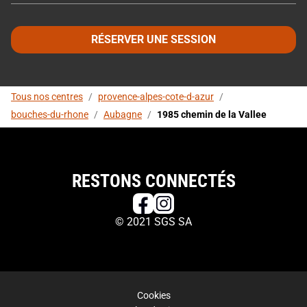
RÉSERVER UNE SESSION
Tous nos centres
/
provence-alpes-cote-d-azur
/
bouches-du-rhone
/
Aubagne
/
1985 chemin de la Vallee
RESTONS CONNECTÉS
© 2021 SGS SA
Cookies