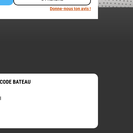
Donne-nous ton avis !
 CODE BATEAU
l