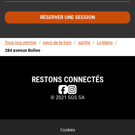
RÉSERVER UNE SESSION
Tous nos centres
/
pays-de-la-loire
/
sarthe
/
Le Mans
/
284 avenue Bollee
RESTONS CONNECTÉS
© 2021 SGS SA
Cookies