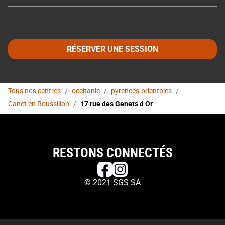
RÉSERVER UNE SESSION
Tous nos centres
/
occitanie
/
pyrenees-orientales
/
Canet en Roussillon
/
17 rue des Genets d Or
RESTONS CONNECTÉS
© 2021 SGS SA