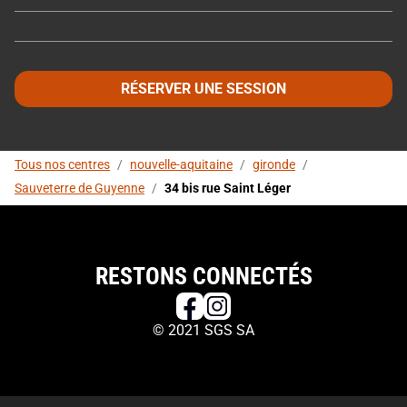
RÉSERVER UNE SESSION
Tous nos centres
/
nouvelle-aquitaine
/
gironde
/
Sauveterre de Guyenne
/
34 bis rue Saint Léger
RESTONS CONNECTÉS
© 2021 SGS SA