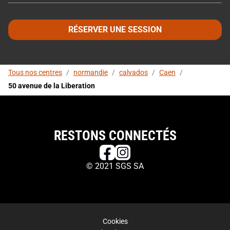
RÉSERVER UNE SESSION
Tous nos centres
/
normandie
/
calvados
/
Caen
/
50 avenue de la Liberation
RESTONS CONNECTÉS
© 2021 SGS SA
Cookies