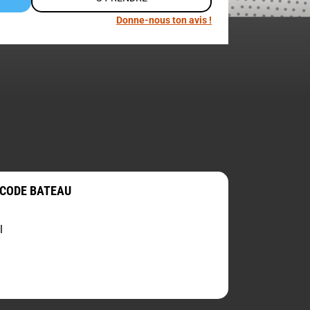
Donne-nous ton avis !
 CODE BATEAU
l