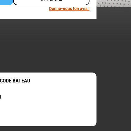
Donne-nous ton avis !
 CODE BATEAU
l