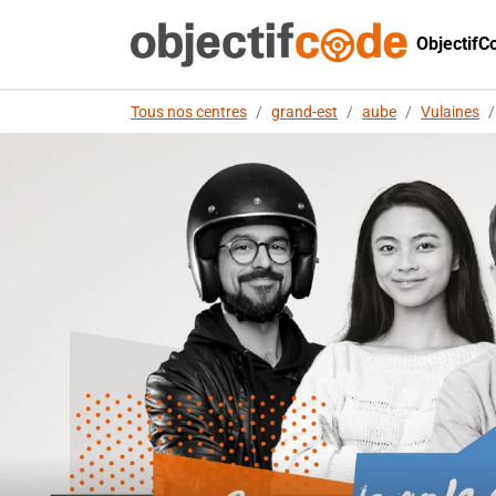
ObjectifC
Tous nos centres
/
grand-est
/
aube
/
Vulaines
/