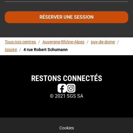
RÉSERVER UNE SESSION
Tous nos centres
/
Auvergne-Rhône-Alpes
/
puy-de-dome
/
Issoire
/
4 rue Robert Schumann
RESTONS CONNECTÉS
© 2021 SGS SA
Cookies