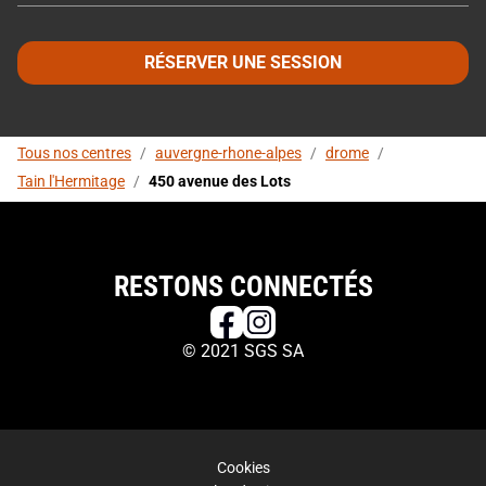
RÉSERVER UNE SESSION
Tous nos centres
/
auvergne-rhone-alpes
/
drome
/
Tain l'Hermitage
/
450 avenue des Lots
RESTONS CONNECTÉS
© 2021 SGS SA
Cookies